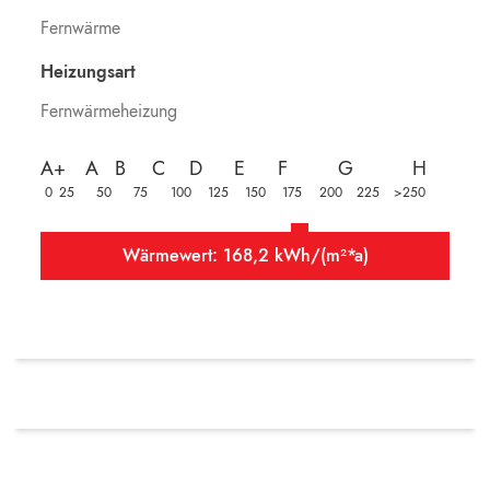
Fernwärme
Heizungsart
Fernwärmeheizung
A+
A
B
C
D
E
F
G
H
0
25
50
75
100
125
150
175
200
225
>250
Wärmewert: 168,2 kWh/(m²*a)