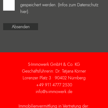
gespeichert werden. (Infos zum Datenschutz
hier
).
Alternative:
S-Immowerk GmbH & Co. KG
Geschäftsführerin: Dr. Tatjana Körner
Lorenzer Platz 3 •
90402 Nürnberg
+49 911 4777 2530
info@s-immowerk.de
Immobilienvermittlung in Vertretung der: