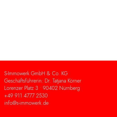
Schönes Büro mit Dachterrasse
S-Immowerk GmbH & Co. KG
Geschäftsführerin: Dr. Tatjana Körner
Lorenzer Platz 3 •
90402 Nürnberg
+49 911 4777 2530
info@s-immowerk.de