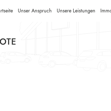
rtseite
Unser Anspruch
Unsere Leistungen
Immo
BOTE
ng
k!
ervorteil und Entwicklungspotential!