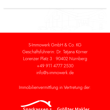
S-Immowerk GmbH & Co. KG
Geschäftsführerin: Dr. Tatjana Körner
Lorenzer Platz 3 •
90402 Nürnberg
+49 911 4777 2530
info@s-immowerk.de
Immobilienvermittlung in Vertretung der: