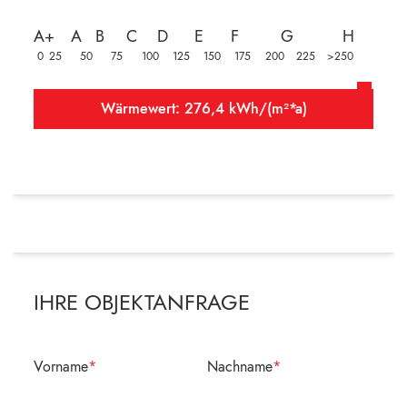
A+
A
B
C
D
E
F
G
H
0
25
50
75
100
125
150
175
200
225
>250
Wärmewert: 276,4 kWh/(m²*a)
IHRE OBJEKTANFRAGE
Vorname
*
Nachname
*