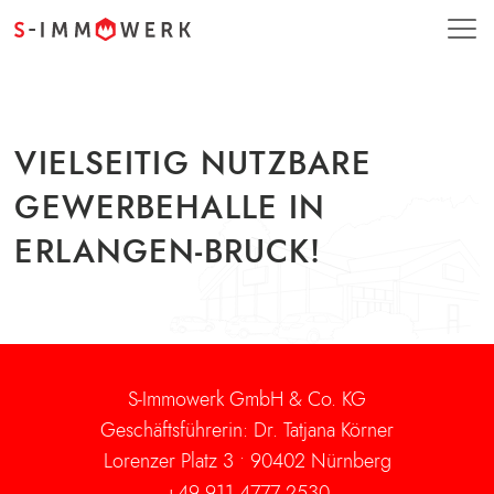
VIELSEITIG NUTZBARE
GEWERBEHALLE IN
ERLANGEN-BRUCK!
S-Immowerk GmbH & Co. KG
Geschäftsführerin: Dr. Tatjana Körner
Lorenzer Platz 3 •
90402 Nürnberg
+49 911 4777 2530